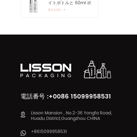
イトボトルと 60ml ポ
ンプスプレーガラスボ
続きを読む
トル
電話番号 :+0086 15099958531
Lisson Mansion , No.2-36 Yongfa Road,
Huadu District,Guangzhou CHINA
+8615099958531