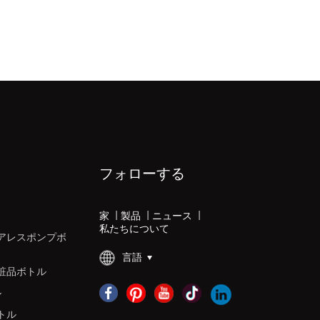
フォローする
家
|
製品
|
ニュース
|
私たちについて
アレスポンプボ
言語
粧品ボトル
ル
トル