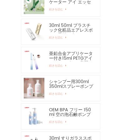
ケーター アイ エッセ
ンシャル セラム ボト
続きを読む
ルおよび容器
30ml 50ml プラスチ
ック化粧品エアレスボ
トル日焼け止めハンド
続きを読む
クリームボトル
亜鉛合金アプリケータ
ー付き15ml PETGアイ
クリームボトル容器
続きを読む
シャンプー用300ml
350mlスプレーポンプ
ローションボトル
続きを読む
OEM BPA フリー 150
ml 空の泡石鹸ポンプ
ボトル
続きを読む
30ml すりガラススポ