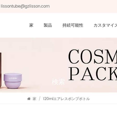
: lissontube@gzlisson.com
家
製品
持続可能性
カスタマイ
検索
家
/
120mlエアレスポンプボトル