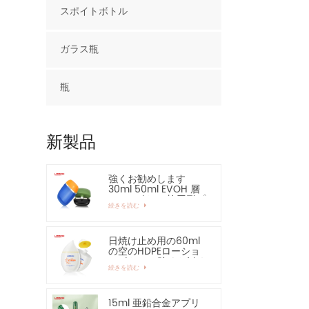
スポイトボトル
ガラス瓶
瓶
新製品
強くお勧めします
30ml 50ml EVOH 層
HDPE ボトル 楕円形プ
続きを読む
ラスチックボトル
日焼け止め用の60ml
の空のHDPEローショ
ンボトル - 強くお勧め
続きを読む
します
15ml 亜鉛合金アプリ