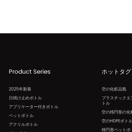
Product Series
ホットタグ
2025年新着
空の化粧品瓶
日焼け止めボトル
プラスチックエ
トル
アプリケーター付きボトル
空の楕円形の化
ペットボトル
空のHDPEボト
アクリルボトル
楕円形ペットボ