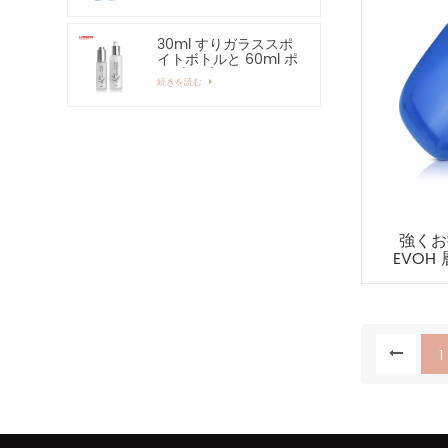
30ml すりガラススポ
イトボトルと 60ml ポ
ンプスプレーガラスボ
続きを読む
トル
強くお勧
EVOH
1