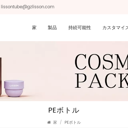
: lissontube@gzlisson.com
家
製品
持続可能性
カスタマイ
PEボトル
家
/
PEボトル