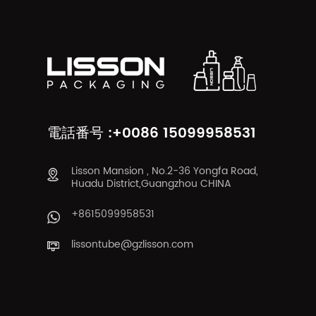
電話番号 :+0086 15099958531
Lisson Mansion , No.2-36 Yongfa Road,
Huadu District,Guangzhou CHINA
+8615099958531
lissontube@gzlisson.com