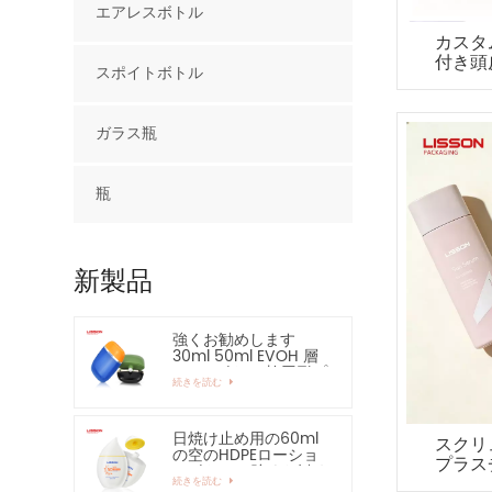
エアレスボトル
カスタ
付き頭
スポイトボトル
ガラス瓶
瓶
新製品
強くお勧めします
30ml 50ml EVOH 層
HDPE ボトル 楕円形プ
続きを読む
ラスチックボトル
日焼け止め用の60ml
スクリ
の空のHDPEローショ
プラス
ンボトル - 強くお勧め
続きを読む
します