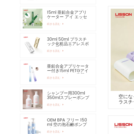
15ml 亜鉛合金アプリ
ケーター アイ エッセ
ンシャル セラム ボト
続きを読む
ルおよび容器
30ml 50ml プラスチ
ック化粧品エアレスボ
トル日焼け止めハンド
続きを読む
クリームボトル
亜鉛合金アプリケータ
ー付き15ml PETGアイ
クリームボトル容器
続きを読む
シャンプー用300ml
空にな
350mlスプレーポンプ
ラスチ
ローションボトル
続きを読む
OEM BPA フリー 150
ml 空の泡石鹸ポンプ
ボトル
続きを読む