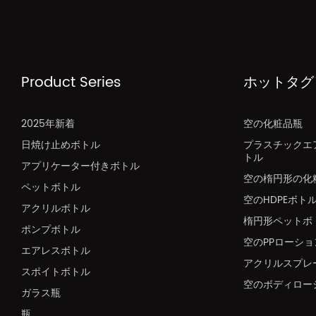
Product Series
ホットタグ
2025年新着
空の化粧品瓶
日焼け止めボトル
プラスチックエ
トル
アプリケーター付きボトル
空の楕円形の化
ペットボトル
空のHDPEボト
アクリルボトル
楕円形ペットボ
ポンプボトル
空のPPローシ
エアレスボトル
アクリルスプレ
スポイトボトル
空のボディロー
ガラス瓶
瓶