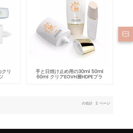
めクリ
手と日焼け止め用の30ml 50ml
ジ
60ml クリアEOVH層HDPEプラ
スチッククリームボトル
の合計
2
ページ