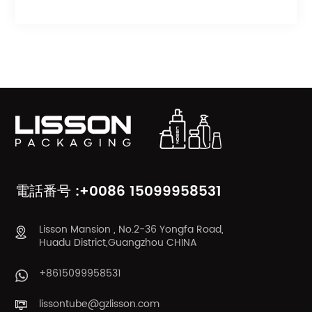
製品カテゴリ
電話番号 :+0086 15099958531
Lisson Mansion , No.2-36 Yongfa Road,
Huadu District,Guangzhou CHINA
+8615099958531
lissontube@gzlisson.com