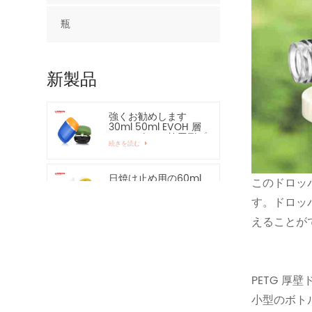
瓶
新製品
強くお勧めします
30ml 50ml EVOH 層
HDPE ボトル 楕円形プ
続きを読む
ラスチックボトル
日焼け止め用の60ml
このドロッ
の空のHDPEローショ
ンボトル - 強くお勧
す。ドロッ
続きを読む
めします
えることが
15ml 亜鉛合金アプリ
ケーター アイ エッセ
ンシャル セラム ボト
続きを読む
ルおよび容器
PETG 
小型のボト
30ml 50ml プラスチ