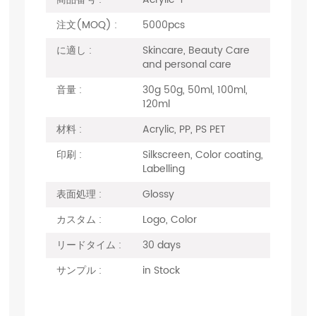
注文(MOQ) :
5000pcs
に適し :
Skincare, Beauty Care
and personal care
音量 :
30g 50g, 50ml, 100ml,
120ml
材料 :
Acrylic, PP, PS PET
印刷 :
Silkscreen, Color coating,
Labelling
表面処理 :
Glossy
カスタム :
Logo, Color
リードタイム :
30 days
サンプル :
in Stock