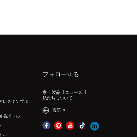
フォローする
家
|
製品
|
ニュース
|
私たちについて
アレスポンプボ
言語
粧品ボトル
ル
トル