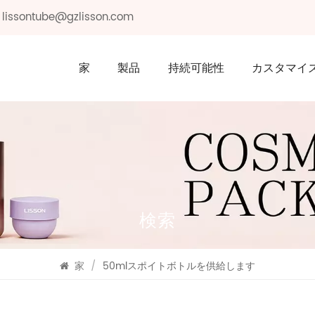
: lissontube@gzlisson.com
家
製品
持続可能性
カスタマイ
検索
家
/
50mlスポイトボトルを供給します