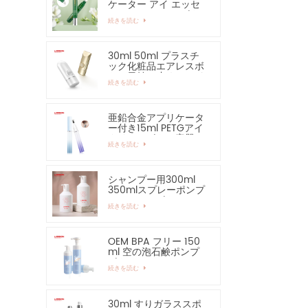
ケーター アイ エッセ
ンシャル セラム ボト
続きを読む
ルおよび容器
30ml 50ml プラスチ
ック化粧品エアレスボ
トル日焼け止めハンド
続きを読む
クリームボトル
亜鉛合金アプリケータ
ー付き15ml PETGアイ
クリームボトル容器
続きを読む
シャンプー用300ml
350mlスプレーポンプ
ローションボトル
続きを読む
OEM BPA フリー 150
ml 空の泡石鹸ポンプ
ボトル
続きを読む
30ml すりガラススポ