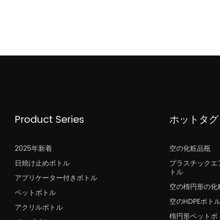
Product Series
ホットタグ
2025年新着
空の化粧品瓶
日焼け止めボトル
プラスチックエ
トル
アプリケーター付きボトル
空の楕円形の化
ペットボトル
空のHDPEボト
アクリルボトル
楕円形ペットボ