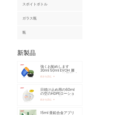
スポイトボトル
ガラス瓶
瓶
新製品
強くお勧めします
30ml 50ml EVOH 層
HDPE ボトル 楕円形プ
続きを読む
ラスチックボトル
日焼け止め用の60ml
の空のHDPEローショ
ンボトル - 強くお勧め
続きを読む
します
15ml 亜鉛合金アプリ