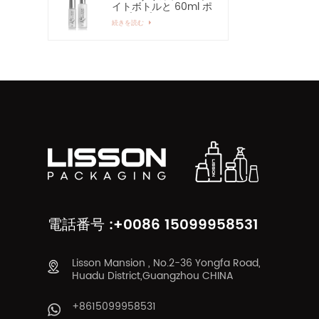
イトボトルと 60ml ポ
ンプスプレーガラスボ
続きを読む
トル
電話番号 :+0086 15099958531
Lisson Mansion , No.2-36 Yongfa Road,
Huadu District,Guangzhou CHINA
+8615099958531