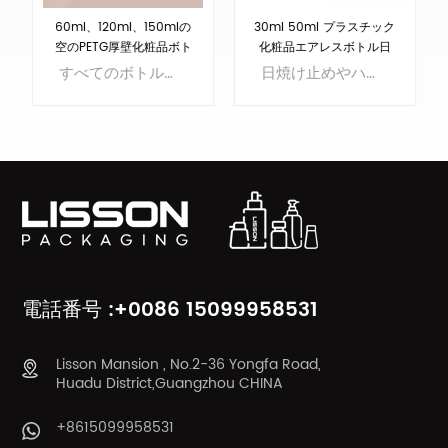
60ml、120ml、150mlの
30ml 50ml プラスチック
空のPETG厚壁化粧品ボト
化粧品エアレスボトル日
ルと50gクリームジャー
焼け止めハンドクリーム
すべてのボトルはPETG素材で作られています。当社はボトルやチューブを製造するオリジナル工場です。
日焼け止めやハンドクリームに適したエアレスデザイン
ボトル
もっと詳しく
もっと詳しく
知る
知る
電話番号 :+0086 15099958531
Lisson Mansion , No.2-36 Yongfa Road,
Huadu District,Guangzhou CHINA
+8615099958531