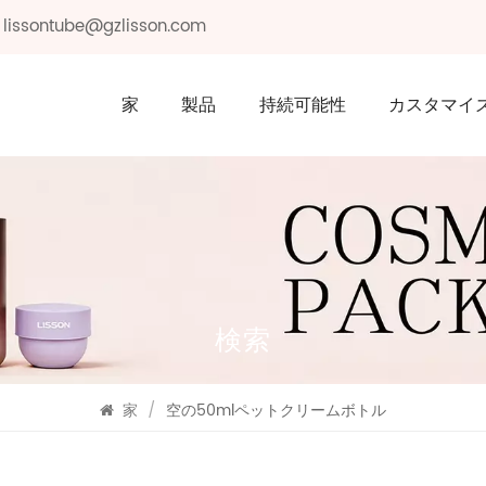
: lissontube@gzlisson.com
家
製品
持続可能性
カスタマイ
検索
家
/
空の50mlペットクリームボトル