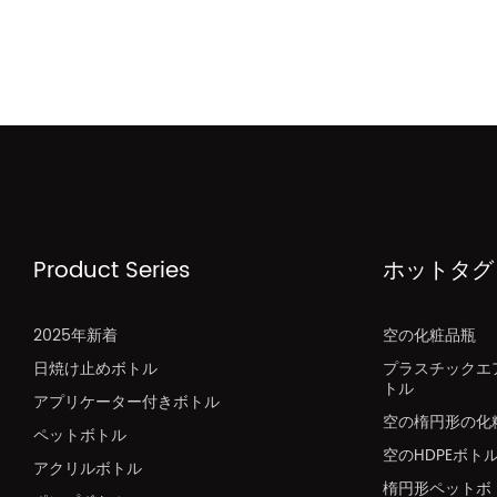
Product Series
ホットタグ
2025年新着
空の化粧品瓶
日焼け止めボトル
プラスチックエ
トル
アプリケーター付きボトル
空の楕円形の化
ペットボトル
空のHDPEボト
アクリルボトル
楕円形ペットボ