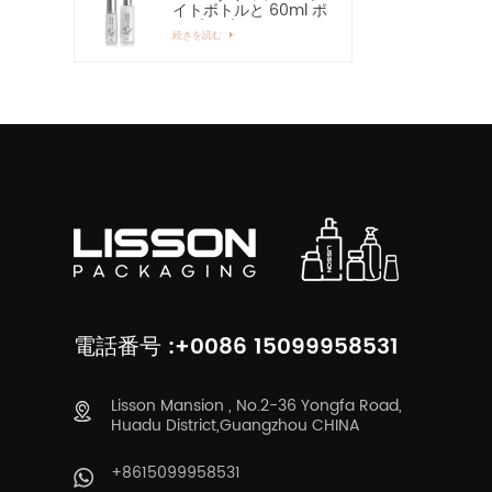
イトボトルと 60ml ポ
ンプスプレーガラスボ
続きを読む
トル
電話番号 :+0086 15099958531
Lisson Mansion , No.2-36 Yongfa Road,
Huadu District,Guangzhou CHINA
+8615099958531