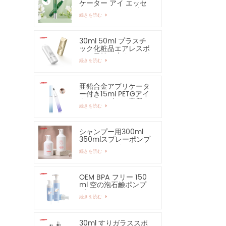
ケーター アイ エッセ
ンシャル セラム ボト
続きを読む
ルおよび容器
30ml 50ml プラスチ
ック化粧品エアレスボ
トル日焼け止めハンド
続きを読む
クリームボトル
亜鉛合金アプリケータ
ー付き15ml PETGアイ
クリームボトル容器
続きを読む
シャンプー用300ml
350mlスプレーポンプ
ローションボトル
続きを読む
OEM BPA フリー 150
ml 空の泡石鹸ポンプ
ボトル
続きを読む
30ml すりガラススポ