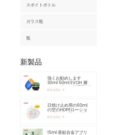
スポイトボトル
ガラス瓶
瓶
新製品
強くお勧めします
30ml 50ml EVOH 層
HDPE ボトル 楕円形プ
続きを読む
ラスチックボトル
日焼け止め用の60ml
の空のHDPEローショ
ンボトル - 強くお勧め
続きを読む
します
15ml 亜鉛合金アプリ