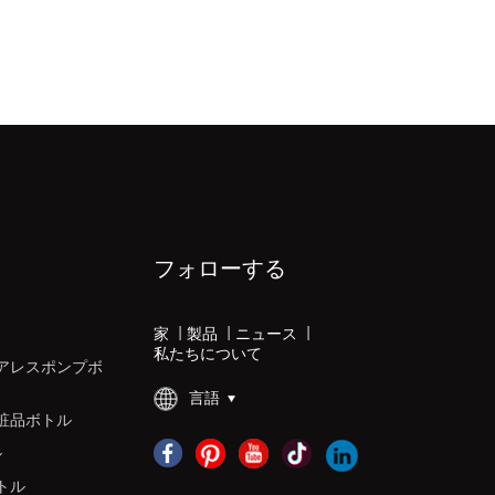
フォローする
家
|
製品
|
ニュース
|
私たちについて
アレスポンプボ
言語
粧品ボトル
ル
トル