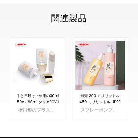
関連製品
手と日焼け止め用の30ml
卸売 300 ミリリットル
50ml 60ml クリアEOVH
450 ミリリットル HDPE
層HDPEプラスチッククリ
プラスチック スプレー調
楕円形のプラスチックボトル、ボトル内にEOVHがあり、粉ミルクをよりよく保護します。 MOQはわずか5000個です。
スプレーポンプヘッド付きの300mlと450ml仕様。パーソナルケア、ヘアケア、ボディケアに適しています
ームボトル
剤ローション ボトル