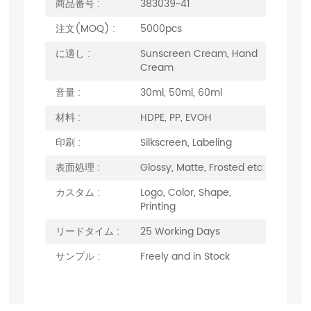
商品番号 :
383039~41
注文(MOQ) :
5000pcs
に適し :
Sunscreen Cream, Hand
Cream
音量 :
30ml, 50ml, 60ml
材料 :
HDPE, PP, EVOH
印刷 :
Silkscreen, Labeling
表面処理 :
Glossy, Matte, Frosted etc
カスタム :
Logo, Color, Shape,
Printing
リードタイム :
25 Working Days
サンプル :
Freely and in Stock