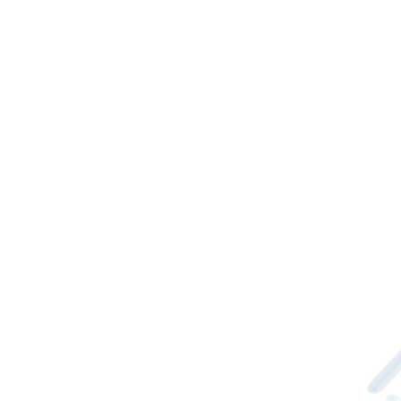
ック化粧品エアレスボ
トル日焼け止めハンド
続きを読む
クリームボトル
亜鉛合金アプリケータ
ー付き15ml PETGアイ
クリームボトル容器
続きを読む
シャンプー用300ml
350mlスプレーポンプ
ローションボトル
続きを読む
OEM BPA フリー 150
ml 空の泡石鹸ポンプ
ボトル
続きを読む
30ml すりガラススポ
イトボトルと 60ml ポ
ンプスプレーガラスボ
続きを読む
トル