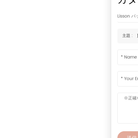
カタ
Lisso
主題 :