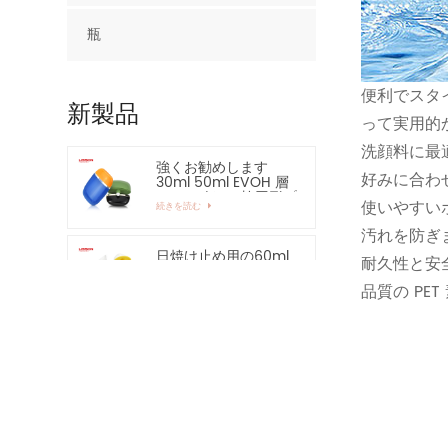
瓶
便利でスタ
新製品
って実用的
洗顔料に最適
強くお勧めします
好みに合わ
30ml 50ml EVOH 層
HDPE ボトル 楕円形プ
使いやすい
続きを読む
ラスチックボトル
汚れを防ぎ
日焼け止め用の60ml
耐久性と安
の空のHDPEローショ
ンボトル - 強くお勧
品質の P
続きを読む
めします
15ml 亜鉛合金アプリ
ケーター アイ エッセ
ンシャル セラム ボト
続きを読む
ルおよび容器
30ml 50ml プラスチ