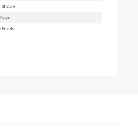
., Shape
 Days
 Freely