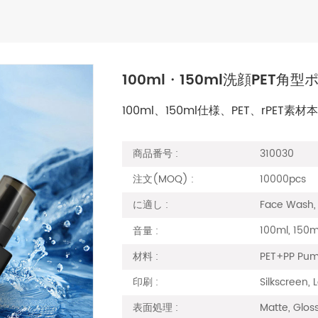
100ml・150ml洗顔PET角
100ml、150ml仕様、PET、rPET
310030
商品番号 :
10000pcs
注文(MOQ) :
Face Wash, 
に適し :
100ml, 150m
音量 :
PET+PP Pu
材料 :
Silkscreen,
印刷 :
Matte, Gloss
表面処理 :