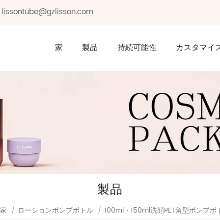
: lissontube@gzlisson.com
家
製品
持続可能性
カスタマイ
製品
家
/
ローションポンプボトル
/
100ml・150ml洗顔PET角型ポンプボ