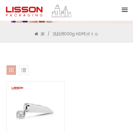
検索
家
/
洗顔用100g HDPEボトル