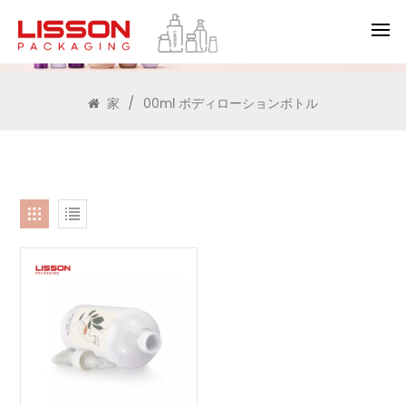
検索
家
/
00ml ボディローションボトル